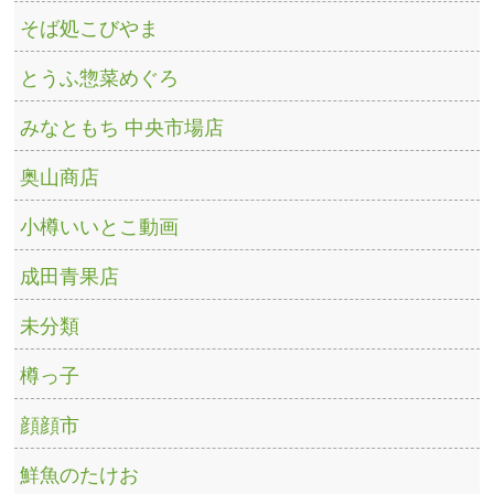
そば処こびやま
とうふ惣菜めぐろ
みなともち 中央市場店
奥山商店
小樽いいとこ動画
成田青果店
未分類
樽っ子
顔顔市
鮮魚のたけお